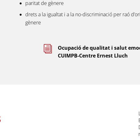
paritat de gènere
drets a la igualtat i a la no-discriminació per raó d’o
gènere
i
Ocupació de qualitat i salut emoc
CUIMPB-Centre Ernest Lluch
s