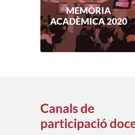
MEMÒRIA
ACADÈMICA 2020
Canals de
participació doc