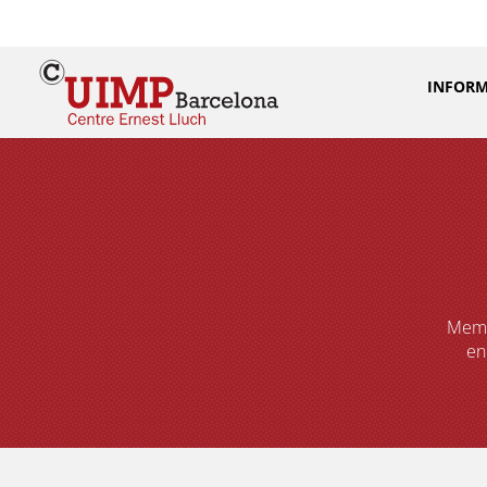
INFORM
Memòr
en