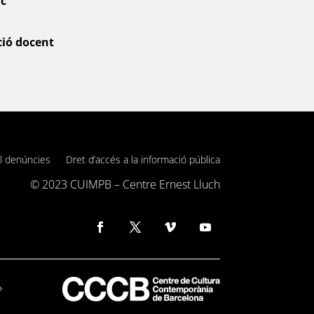
ic
ció docent
l denúncies
Dret d’accés a la informació pública
© 2023 C
UIMPB – Centre Ernest Lluch