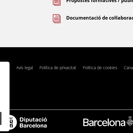
i
Propostes formatives / públ
i
Documentació de col·labora
Avís legal
Política de privacitat
Política de cookies
Cana