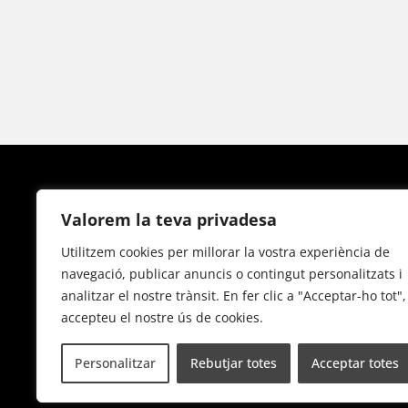
Valorem la teva privadesa
Utilitzem cookies per millorar la vostra experiència de
C/ Montalegre ,5-7 – 08001
navegació, publicar anuncis o contingut personalitzats i
Barcelona
analitzar el nostre trànsit. En fer clic a "Acceptar-ho tot",
Tel:
933 017 555
|
933 020 634
accepteu el nostre ús de cookies.
Personalitzar
Rebutjar totes
Acceptar totes